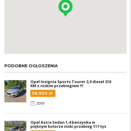
PODOBNE OGŁOSZENIA
Opel Insignia Sports Tourer 2,0 diesel 210
KM z niskim przebiegiem !!!
58.900 zł
2019
Opel Astra Sedan 1,4 benzynka w
pięknym kolorze niski przebieg 117 tys