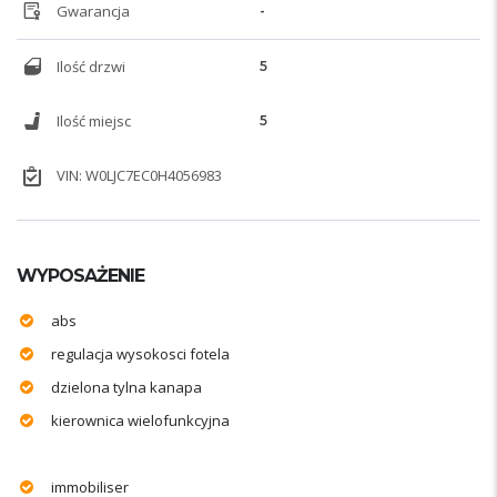
Gwarancja
-
Ilość drzwi
5
Ilość miejsc
5
VIN: W0LJC7EC0H4056983
WYPOSAŻENIE
abs
regulacja wysokosci fotela
dzielona tylna kanapa
kierownica wielofunkcyjna
immobiliser