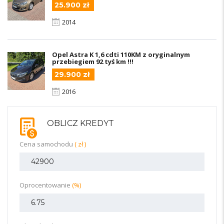
25.900 zł
2014
Opel Astra K 1,6 cdti 110KM z oryginalnym
przebiegiem 92 tyś km !!!
29.900 zł
2016
OBLICZ KREDYT
Cena samochodu
( zł )
Oprocentowanie
(%)