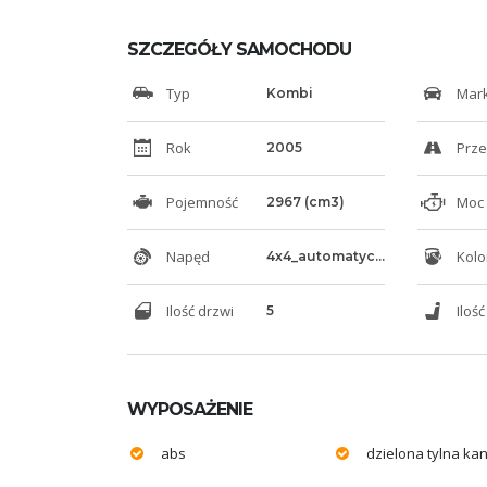
SZCZEGÓŁY SAMOCHODU
Typ
Mar
Kombi
Rok
Prze
2005
Pojemność
Moc 
2967 (cm3)
Napęd
Kolo
4x4_automatyczny
Ilość drzwi
Ilość
5
WYPOSAŻENIE
abs
dzielona tylna ka