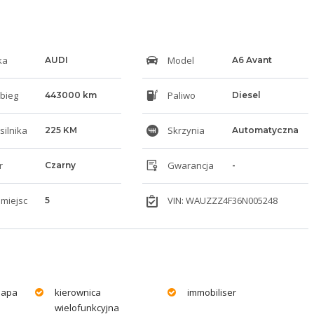
ka
Model
AUDI
A6 Avant
bieg
Paliwo
443000 km
Diesel
silnika
Skrzynia
225 KM
Automatyczna
r
Gwarancja
Czarny
-
 miejsc
VIN: WAUZZZ4F36N005248
5
napa
kierownica
immobiliser
wielofunkcyjna