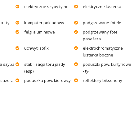
elektryczne szyby tylne
elektryczne lusterka
 - tyl
komputer pokladowy
podgrzewane fotele
felgi aluminiowe
podgrzewany fotel
pasażera
uchwyt isofix
elektrochromatyczne
lusterka boczne
a szyba
stabilizacja toru jazdy
poduszki pow. kurtynowe
(esp)
- tył
asazera
poduszka pow. kierowcy
reflektory biksenony