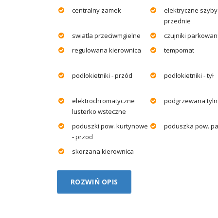
centralny zamek
elektryczne szyby
przednie
swiatla przeciwmgielne
czujniki parkowania
regulowana kierownica
tempomat
podłokietniki - przód
podłokietniki - tył
elektrochromatyczne
podgrzewana tyln
lusterko wsteczne
poduszki pow. kurtynowe
poduszka pow. p
- przod
skorzana kierownica
ROZWIŃ OPIS