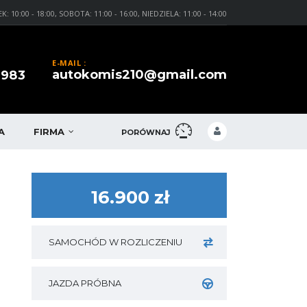
0:00 - 18:00, SOBOTA: 11:00 - 16:00, NIEDZIELA: 11:00 - 14:00
E-MAIL :
autokomis210@gmail.com
 983
A
FIRMA
PORÓWNAJ
16.900 zł
SAMOCHÓD W ROZLICZENIU
JAZDA PRÓBNA