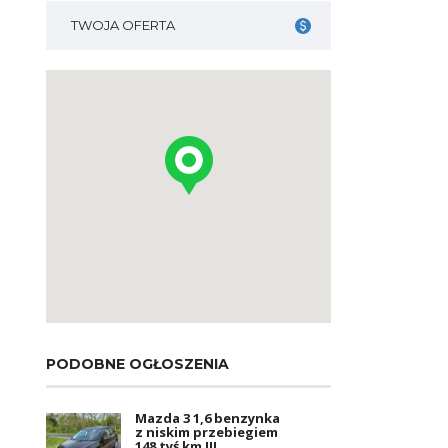
TWOJA OFERTA
PODOBNE OGŁOSZENIA
Mazda 3 1,6 benzynka
z niskim przebiegiem
148 tyś km !!!