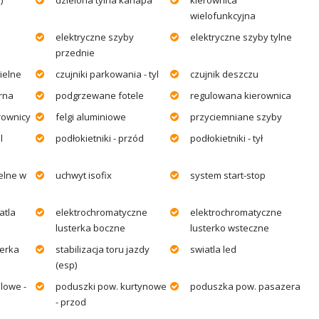
wielofunkcyjna
elektryczne szyby
elektryczne szyby tylne
przednie
ielne
czujniki parkowania - tyl
czujnik deszczu
arna
podgrzewane fotele
regulowana kierownica
rownicy
felgi aluminiowe
przyciemniane szyby
l
podłokietniki - przód
podłokietniki - tył
elne w
uchwyt isofix
system start-stop
atla
elektrochromatyczne
elektrochromatyczne
lusterka boczne
lusterko wsteczne
erka
stabilizacja toru jazdy
swiatla led
(esp)
lowe -
poduszki pow. kurtynowe
poduszka pow. pasazera
- przod