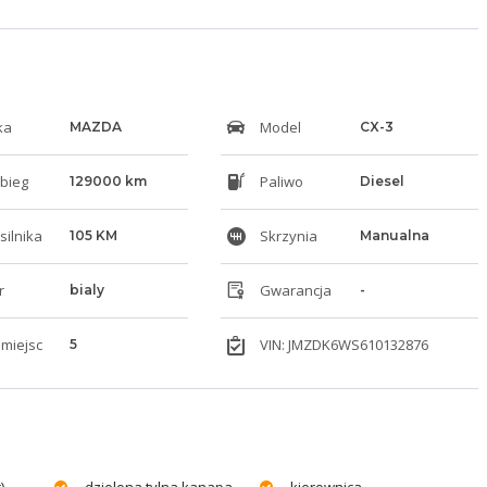
ka
Model
MAZDA
CX-3
bieg
Paliwo
129000 km
Diesel
silnika
Skrzynia
105 KM
Manualna
r
Gwarancja
bialy
-
 miejsc
VIN: JMZDK6WS610132876
5
)
dzielona tylna kanapa
kierownica