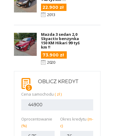
22.900 zł
2013
Mazda 3 sedan 2,0
Skyactiv benzynka
150 KM Hikari 99 tyś
km !!
73.900 zł
2020
OBLICZ KREDYT
Cena samochodu
( zł )
Oprocentowanie
Okres kredytu
(m-
(%)
c)