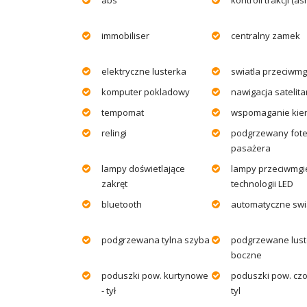
immobiliser
centralny zamek
elektryczne lusterka
swiatla przeciwmg
komputer pokladowy
nawigacja satelit
tempomat
wspomaganie kie
relingi
podgrzewany fote
pasażera
lampy doświetlające
lampy przeciwmgi
zakręt
technologii LED
bluetooth
automatyczne swi
podgrzewana tylna szyba
podgrzewane lust
boczne
poduszki pow. kurtynowe
poduszki pow. czo
- tył
tyl