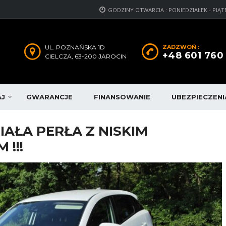
GODZINY OTWARCIA : PONIEDZIAŁEK - PIĄTEK: 1
UL. POZNAŃSKA 1D
ZADZWOŃ :
+48 601 760
CIELCZA, 63-200 JAROCIN
AJ
GWARANCJE
FINANSOWANIE
UBEZPIECZENI
BIAŁA PERŁA Z NISKIM
 !!!