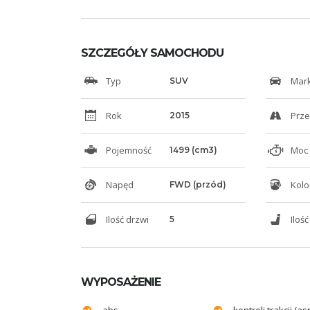
SZCZEGÓŁY SAMOCHODU
Typ
Mar
SUV
Rok
Prze
2015
Pojemność
Moc 
1499 (cm3)
Napęd
Kolo
FWD (przód)
Ilość drzwi
Ilość
5
WYPOSAŻENIE
abs
kontroli trakcji (asr