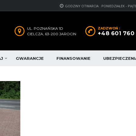
GODZINY OTWARCIA : PONIEDZIAŁEK - PIĄTEK: 1
UL. POZNAŃSKA 1D
ZADZWOŃ :
+48 601 760
CIELCZA, 63-200 JAROCIN
AJ
GWARANCJE
FINANSOWANIE
UBEZPIECZENI