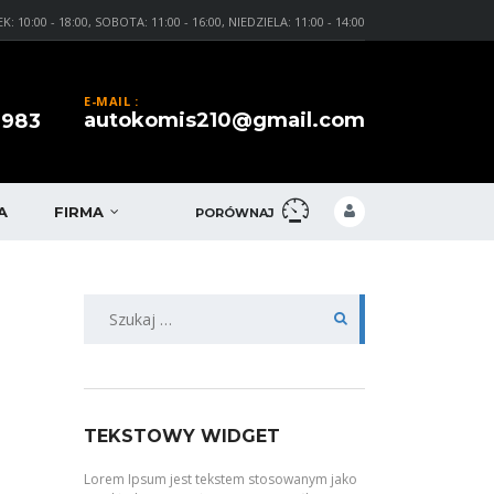
0:00 - 18:00, SOBOTA: 11:00 - 16:00, NIEDZIELA: 11:00 - 14:00
E-MAIL :
autokomis210@gmail.com
 983
A
FIRMA
PORÓWNAJ
Szukaj:
TEKSTOWY WIDGET
Lorem Ipsum jest tekstem stosowanym jako