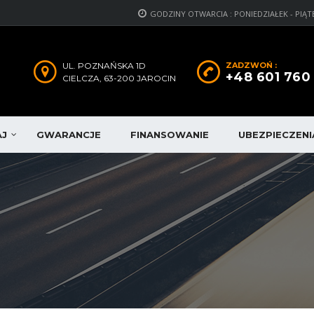
GODZINY OTWARCIA : PONIEDZIAŁEK - PIĄTEK: 1
UL. POZNAŃSKA 1D
ZADZWOŃ :
+48 601 760
CIELCZA, 63-200 JAROCIN
AJ
GWARANCJE
FINANSOWANIE
UBEZPIECZENI